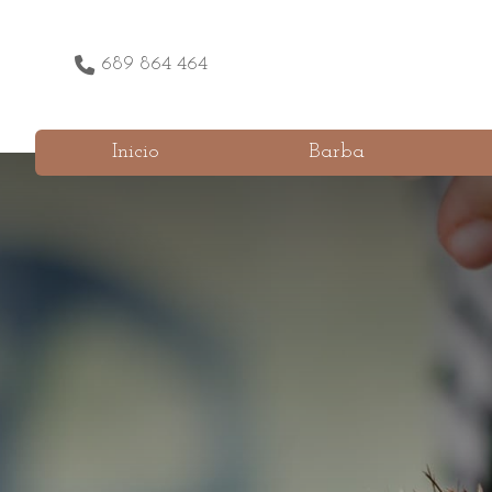
689 864 464
Inicio
Barba