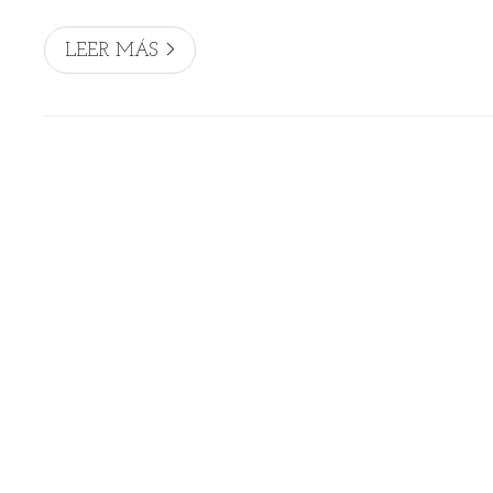
para cuidar tu barba desde la comodidad de tu hoga
hidratación constante El primer paso...
LEER MÁS