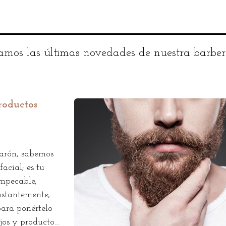
amos las últimas novedades de nuestra barbería
roductos
Narón, sabemos
acial; es tu
impecable,
onstantemente,
para ponértelo
jos y productos