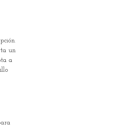
opción.
rta un
ta a
llo
para