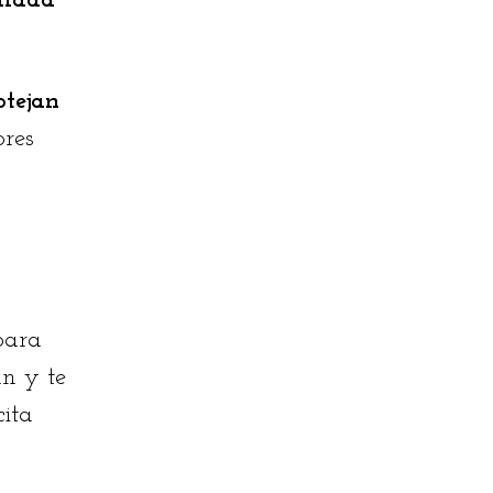
alada
otejan
ores
ara
n y te
cita