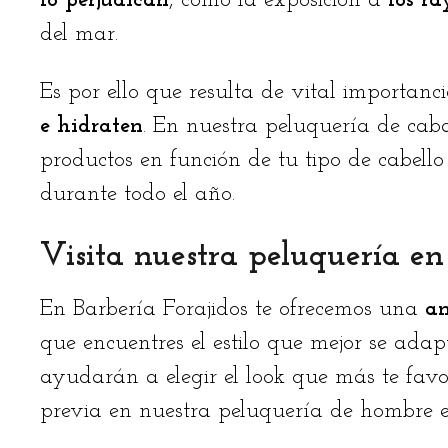
lo perjudican
, como la exposición a
los ra
del mar.
Es por ello que resulta de vital importanc
e hidraten
. En nuestra peluquería de caba
productos en función de tu tipo de cabell
durante todo el año.
Visita nuestra peluquería e
En Barbería Forajidos te ofrecemos una
am
que encuentres el estilo que mejor se adapt
ayudarán a elegir el look que más te fav
previa en nuestra peluquería de hombre 