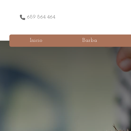
689 864 464
Inicio
Barba