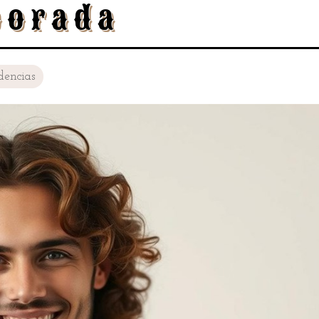
porada
dencias