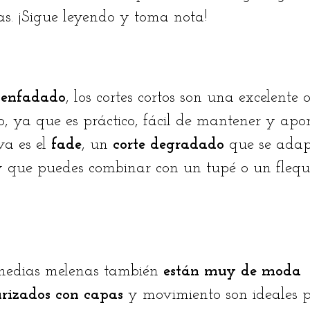
as. ¡Sigue leyendo y toma nota!
esenfadado
, los cortes cortos son una excelente 
o, ya que es práctico, fácil de mantener y apo
va es el
fade
, un
corte degradado
que se adap
, y que puedes combinar con un tupé o un flequi
s medias melenas también
están muy de moda
turizados con capas
y movimiento son ideales 