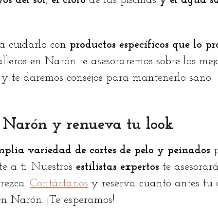
yos del sol
,
el cloro
de las piscinas
y el agua s
ia cuidarlo con
productos específicos
que lo pr
lleros en Narón te asesoraremos sobre los mej
o y te daremos consejos para mantenerlo sano
n Narón y renueva tu look
plia variedad de cortes de pelo y peinados
p
e a ti. Nuestros
estilistas expertos
te asesorará
orezca.
Contáctanos
y reserva cuanto antes tu 
en Narón. ¡Te esperamos!