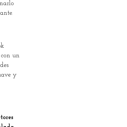
narlo
ante.
ok
n con un
edes
uave y
tores